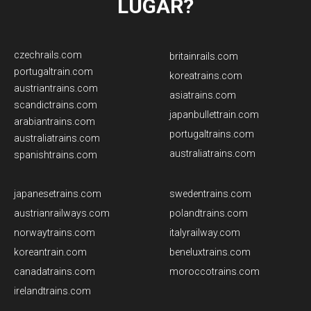
LUGAR?
czechrails.com
britainrails.com
portugaltrain.com
koreatrains.com
austriantrains.com
asiatrains.com
scandictrains.com
japanbullettrain.com
arabiantrains.com
​portugaltrains.com
australiatrains.com
australiatrains.com
​spanishtrains.com
​japanesetrains.com
swedentrains.com
austrianrailways.com
​polandtrains.com​
norwaytrains.com
italyrailway.com
koreantrain.com
beneluxtrains.com
canadatrains.com
moroccotrains.com
irelandtrains.com