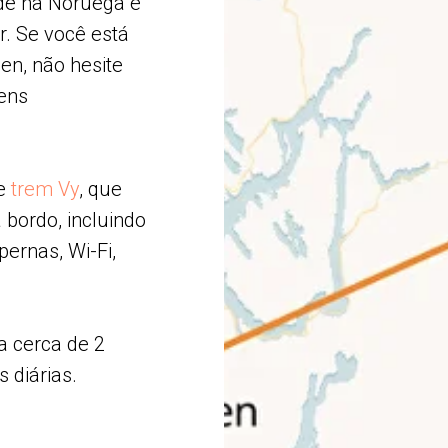
ade na Noruega é
. Se você está
n, não hesite
ens
de
trem Vy
, que
 bordo, incluindo
ernas, Wi-Fi,
a cerca de 2
 diárias.