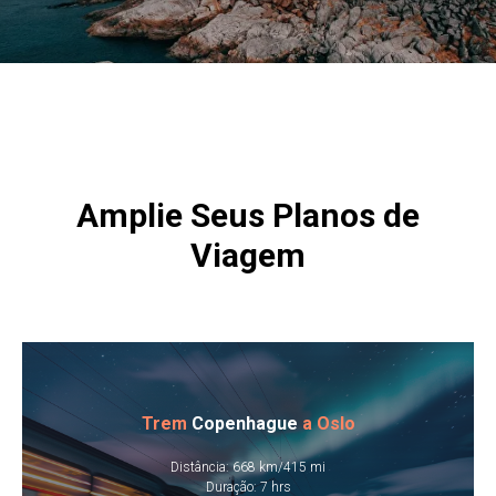
Amplie Seus Planos de
Viagem
Trem
Copenhague
a Oslo
​Distância: 668 km/415 mi
​Duração: 7 hrs