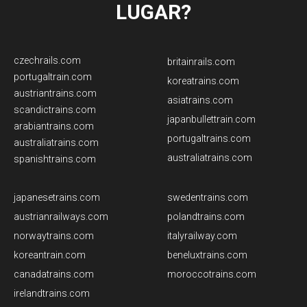
LUGAR?
czechrails.com
britainrails.com
portugaltrain.com
koreatrains.com
austriantrains.com
asiatrains.com
scandictrains.com
japanbullettrain.com
arabiantrains.com
​portugaltrains.com
australiatrains.com
australiatrains.com
​spanishtrains.com
​japanesetrains.com
swedentrains.com
austrianrailways.com
​polandtrains.com​
norwaytrains.com
italyrailway.com
koreantrain.com
beneluxtrains.com
canadatrains.com
moroccotrains.com
irelandtrains.com