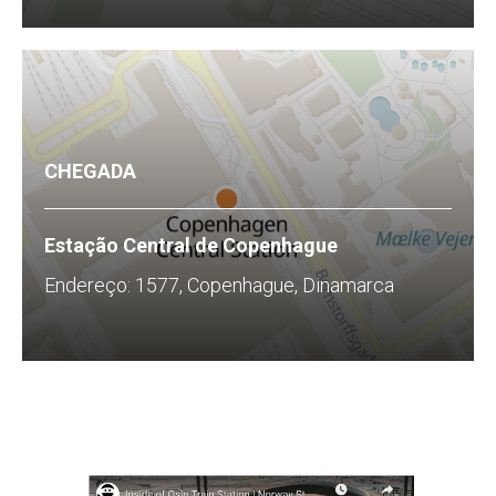
CHEGADA
Estação Central de Copenhague
Endereço: 1577, Copenhague, Dinamarca